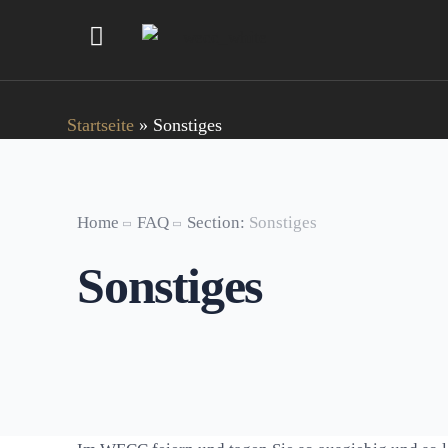
Startseite
»
Sonstiges
Home
FAQ
Section:
Sonstiges
Sonstiges