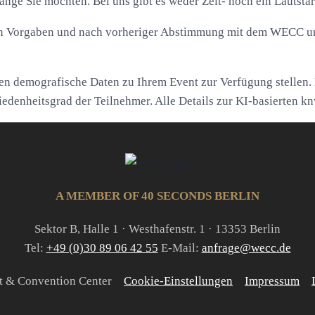
nge Sie möchten. Bei uns gibt es weder Zeit- noch ein Lautstä
chen Vorgaben und nach vorheriger Abstimmung mit dem WECC 
en demografische Daten zu Ihrem Event zur Verfügung stellen.
iedenheitsgrad der Teilnehmer. Alle Details zur KI-basierten k
A MEMBER OF 40 SECONDS BERLIN
Sektor B, Halle 1 · Westhafenstr. 1 · 13353 Berlin
Tel:
+49 (0)30 89 06 42 55
E-Mail:
anfrage@wecc.de
nt & Convention Center
Cookie-Einstellungen
Impressum